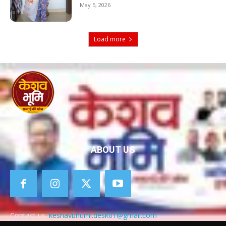
May 5, 2026
Load more
ABOUT US
Contact us:
keshavbhumi.desk01@gmail.com