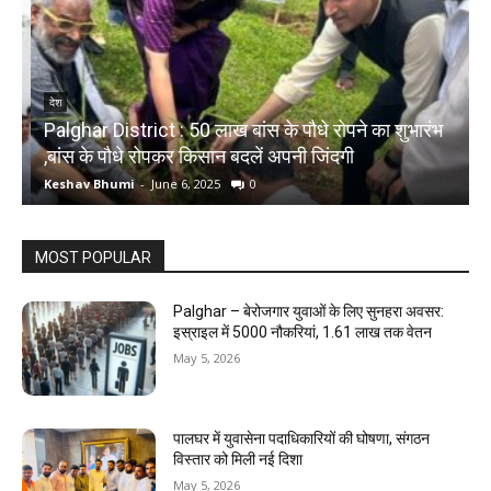
देश
Palghar District : 50 लाख बांस के पौधे रोपने का शुभारंभ
,बांस के पौधे रोपकर किसान बदलें अपनी जिंदगी
द
Keshav Bhumi
-
June 6, 2025
0
K
MOST POPULAR
Palghar – बेरोजगार युवाओं के लिए सुनहरा अवसर:
इस्राइल में 5000 नौकरियां, ₹1.61 लाख तक वेतन
May 5, 2026
पालघर में युवासेना पदाधिकारियों की घोषणा, संगठन
विस्तार को मिली नई दिशा
May 5, 2026