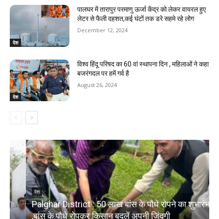
पालघर में तारापुर परमाणु ऊर्जा केंद्र को लेकर वायरल हुए
लेटर से फैली दहशत,कई घंटों तक डरे सहमे रहे लोग
December 12, 2024
देश
विश्व हिंदू परिषद का 60 वां स्थापना दिन , महिलाओं ने कहा
बजरंगदल पर हमें गर्व है
August 26, 2024
देश
देश
Palghar District : 50 लाख बांस के पौधे रोपने का शुभारंभ
,बांस के पौधे रोपकर किसान बदलें अपनी जिंदगी
द