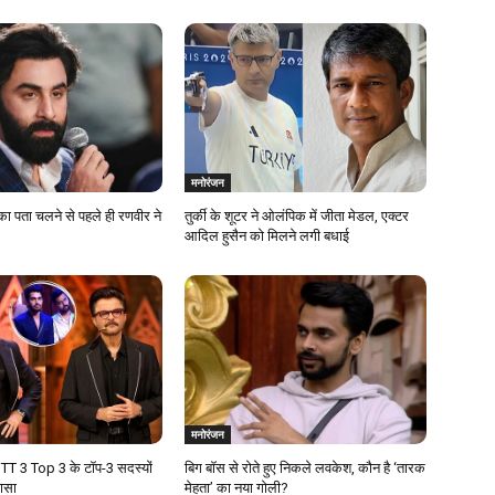
मनोरंजन
का पता चलने से पहले ही रणवीर ने
तुर्की के शूटर ने ओलंपिक में जीता मेडल, एक्टर
आदिल हुसैन को मिलने लगी बधाई
मनोरंजन
T 3 Top 3 के टॉप-3 सदस्यों
बिग बॉस से रोते हुए निकले लवकेश, कौन है ‘तारक
लासा
मेहता’ का नया गोली?