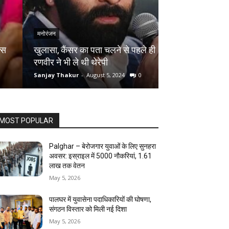
मनोरंजन
मनोरंजन
खुलासा, कैंसर का पता चलने से पहले ही
तुर्की के शूटर ने 
रणवीर ने भी ले थी थेरेपी
आदिल हुसैन को मि
Sanjay Thakur
-
August 5, 2024
0
Sanjay Thakur
-
Au
MOST POPULAR
Palghar – बेरोजगार युवाओं के लिए सुनहरा
अवसर: इस्राइल में 5000 नौकरियां, ₹1.61
लाख तक वेतन
May 5, 2026
पालघर में युवासेना पदाधिकारियों की घोषणा,
संगठन विस्तार को मिली नई दिशा
May 5, 2026