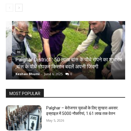
देश
Palghar District : 50 लाख बांस के पौधे रोपने का शुभारंभ
,बांस के पौधे रोपकर किसान बदलें अपनी जिंदगी
द
Keshav Bhumi
-
June 6, 2025
0
K
MOST POPULAR
Palghar – बेरोजगार युवाओं के लिए सुनहरा अवसर:
इस्राइल में 5000 नौकरियां, ₹1.61 लाख तक वेतन
May 5, 2026