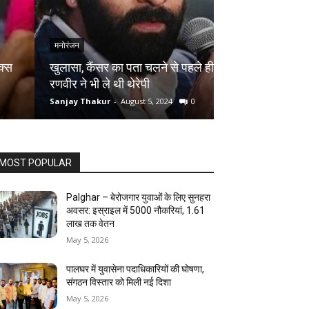
मनोरंजन
मनोरंजन
खुलासा, कैंसर का पता चलने से पहले ही
तुर्की के शूटर ने 
रणवीर ने भी ले थी थेरेपी
आदिल हुसैन को मि
Sanjay Thakur
-
August 5, 2024
0
Sanjay Thakur
-
Au
MOST POPULAR
Palghar – बेरोजगार युवाओं के लिए सुनहरा
अवसर: इस्राइल में 5000 नौकरियां, ₹1.61
लाख तक वेतन
May 5, 2026
पालघर में युवासेना पदाधिकारियों की घोषणा,
संगठन विस्तार को मिली नई दिशा
May 5, 2026