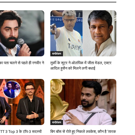
मनोरंजन
का पता चलने से पहले ही रणवीर ने
तुर्की के शूटर ने ओलंपिक में जीता मेडल, एक्टर
आदिल हुसैन को मिलने लगी बधाई
मनोरंजन
T 3 Top 3 के टॉप-3 सदस्यों
बिग बॉस से रोते हुए निकले लवकेश, कौन है ‘तारक