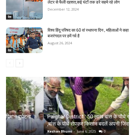
लेटर से फैली दहशत,कई घंटों तक डरे सहमे रहे लोग
December 12, 2024
देश
विश्व हिंदू परिषद का 60 वां स्थापना दिन , महिलाओं ने कहा
बजरंगदल पर हमें गर्व है
August 26, 2024
देश
देश
Palghar District : 50 लाख बांस के पौधे रोपने का शुभारंभ
,बांस के पौधे रोपकर किसान बदलें अपनी जिंदगी
द
Keshav Bhumi
-
June 6, 2025
0
K