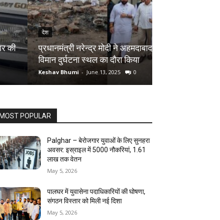
देश
देश
Palghar District
प्रधानमंत्री नरेन्द्र मोदी ने अहमदाबाद में हुए
रोपने का शुभारंभ ,
विमान दुर्घटना स्थल का दौरा किया
बदलें अपनी जिंदगी
Keshav Bhumi
-
June 13, 2025
0
Keshav Bhumi
-
Jun
MOST POPULAR
Palghar – बेरोजगार युवाओं के लिए सुनहरा
अवसर: इस्राइल में 5000 नौकरियां, ₹1.61
लाख तक वेतन
May 5, 2026
पालघर में युवासेना पदाधिकारियों की घोषणा,
संगठन विस्तार को मिली नई दिशा
May 5, 2026