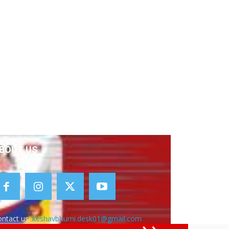
BOUT US
ntact us:
keshavbhumi.desk01@gmail.com