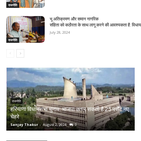
राजनीति
भू अतिक्रमण और समान नागरिक
संहिता काे कठाेेरता के साथ लागू करने की आवश्यकता है: विध
July 28, 2024
राजनीति
राजनीति
हरियाणा विधानसभा चुनाव: भाजपा उतार सकती है 25 पर्सेंट नए
चेहरे
म
Sanjay Thakur
-
August 2, 2024
0
S