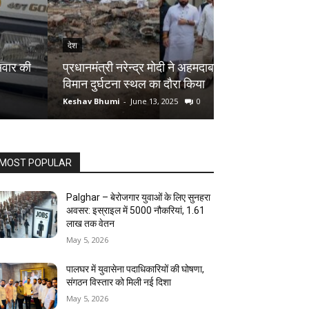
देश
देश
Palghar District
प्रधानमंत्री नरेन्द्र मोदी ने अहमदाबाद में हुए
रोपने का शुभारंभ ,
विमान दुर्घटना स्थल का दौरा किया
बदलें अपनी जिंदगी
Keshav Bhumi
-
June 13, 2025
0
Keshav Bhumi
-
Jun
MOST POPULAR
Palghar – बेरोजगार युवाओं के लिए सुनहरा
अवसर: इस्राइल में 5000 नौकरियां, ₹1.61
लाख तक वेतन
May 5, 2026
पालघर में युवासेना पदाधिकारियों की घोषणा,
संगठन विस्तार को मिली नई दिशा
May 5, 2026