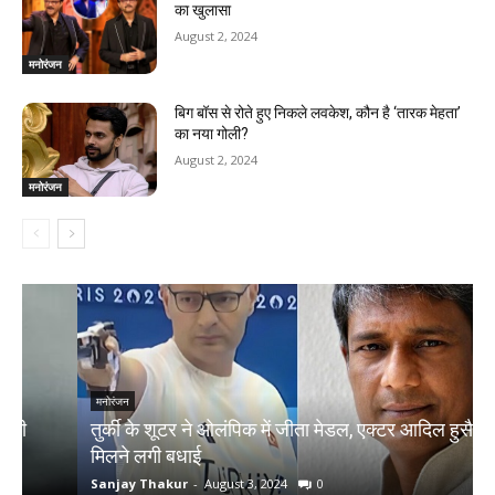
का खुलासा
August 2, 2024
मनोरंजन
बिग बॉस से रोते हुए निकले लवकेश, कौन है ‘तारक मेहता’
का नया गोली?
August 2, 2024
मनोरंजन
मनोरंजन
तुर्की के शूटर ने ओलंपिक में जीता मेडल, एक्टर आदिल हुसैन को
N
मिलने लगी बधाई
क
Sanjay Thakur
-
August 3, 2024
0
S