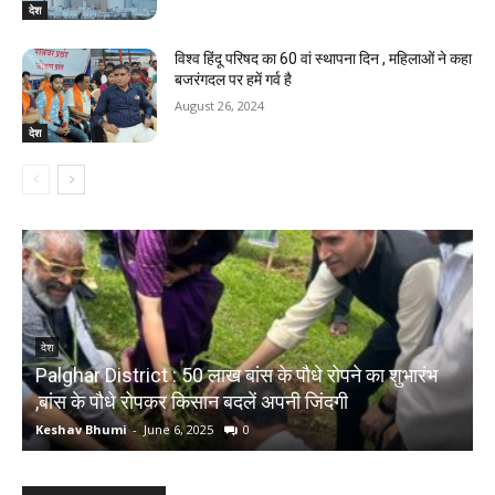
देश
विश्व हिंदू परिषद का 60 वां स्थापना दिन , महिलाओं ने कहा
बजरंगदल पर हमें गर्व है
August 26, 2024
देश
देश
Palghar District : 50 लाख बांस के पौधे रोपने का शुभारंभ
,बांस के पौधे रोपकर किसान बदलें अपनी जिंदगी
द
Keshav Bhumi
-
June 6, 2025
0
K