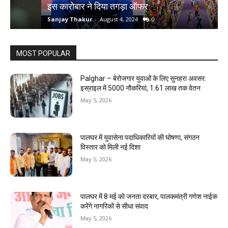
इस कारोबार ने दिया तगड़ा ऑफर
क
Sanjay Thakur
-
August 4, 2024
0
S
MOST POPULAR
Palghar – बेरोजगार युवाओं के लिए सुनहरा अवसर:
इस्राइल में 5000 नौकरियां, ₹1.61 लाख तक वेतन
May 5, 2026
पालघर में युवासेना पदाधिकारियों की घोषणा, संगठन
विस्तार को मिली नई दिशा
May 5, 2026
पालघर में 8 मई को जनता दरबार, पालकमंत्री गणेश नाईक
करेंगे नागरिकों से सीधा संवाद
May 5, 2026