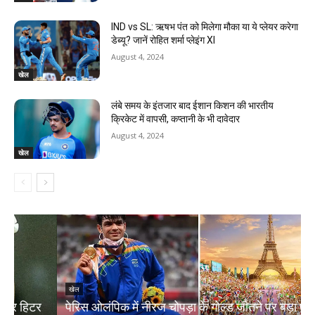
IND vs SL: ऋषभ पंत को मिलेगा मौका या ये प्लेयर करेगा
डेब्यू? जानें रोहित शर्मा प्लेइंग XI
August 4, 2024
खेल
लंबे समय के इंतजार बाद ईशान किशन की भारतीय
क्रिकेट में वापसी, कप्तानी के भी दावेदार
August 4, 2024
खेल
खेल
पेरिस ओलंपिक में नीरज चोपड़ा के गोल्ड जीतने पर बड़ा ऐलान,
च