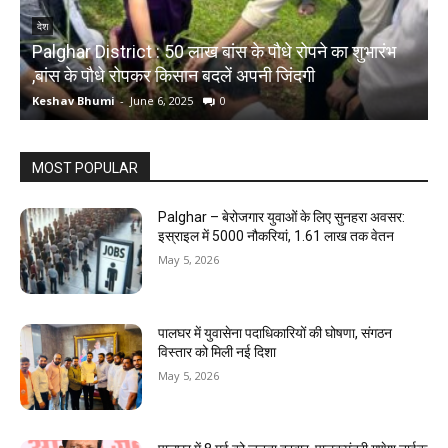
देश
Palghar District : 50 लाख बांस के पौधे रोपने का शुभारंभ
,बांस के पौधे रोपकर किसान बदलें अपनी जिंदगी
द
Keshav Bhumi
-
June 6, 2025
0
K
MOST POPULAR
Palghar – बेरोजगार युवाओं के लिए सुनहरा अवसर:
इस्राइल में 5000 नौकरियां, ₹1.61 लाख तक वेतन
May 5, 2026
पालघर में युवासेना पदाधिकारियों की घोषणा, संगठन
विस्तार को मिली नई दिशा
May 5, 2026