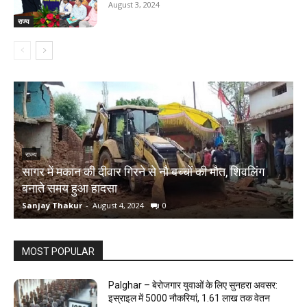
August 3, 2024
राज्य
राज्य
सागर में मकान की दीवार गिरने से नौ बच्चों की मौत, शिवलिंग
र
बनाते समय हुआ हादसा
ऋ
Sanjay Thakur
-
August 4, 2024
0
S
MOST POPULAR
Palghar – बेरोजगार युवाओं के लिए सुनहरा अवसर:
इस्राइल में 5000 नौकरियां, ₹1.61 लाख तक वेतन