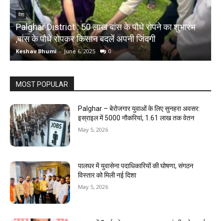
देश
Palghar District : 50 लाख बांस के पौधे रोपने का शुभारंभ
,बांस के पौधे रोपकर किसान बदलें अपनी जिंदगी
द
Keshav Bhumi
-
June 6, 2025
0
K
MOST POPULAR
Palghar – बेरोजगार युवाओं के लिए सुनहरा अवसर:
इस्राइल में 5000 नौकरियां, ₹1.61 लाख तक वेतन
May 5, 2026
पालघर में युवासेना पदाधिकारियों की घोषणा, संगठन
विस्तार को मिली नई दिशा
May 5, 2026