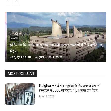
राजनीति
हरियाणा विधानसभा चुनाव: भाजपा उतार सकती है 25 पर्सेंट नए
चेहरे
म
Sanjay Thakur
-
August 2, 2024
0
S
MOST POPULAR
Palghar – बेरोजगार युवाओं के लिए सुनहरा अवसर:
इस्राइल में 5000 नौकरियां, ₹1.61 लाख तक वेतन
May 5, 2026