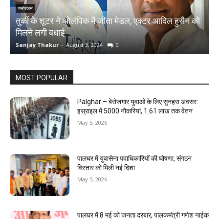
मनोरंजन
तुर्की के शूटर ने ओलंपिक में जीता मेडल, एक्टर आदिल हुसैन को
N
मिलने लगी बधाई
क
Sanjay Thakur
-
August 3, 2024
0
S
MOST POPULAR
Palghar – बेरोजगार युवाओं के लिए सुनहरा अवसर:
इस्राइल में 5000 नौकरियां, ₹1.61 लाख तक वेतन
May 5, 2026
पालघर में युवासेना पदाधिकारियों की घोषणा, संगठन
विस्तार को मिली नई दिशा
May 5, 2026
पालघर में 8 मई को जनता दरबार, पालकमंत्री गणेश नाईक