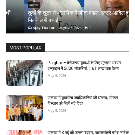
मनोरंजन
तुर्की के शूटर ने ओलंपिक में जीता मेडल, एक्टर आदिल हुसैन को
N
मिलने लगी बधाई
क
Sanjay Thakur
-
August 3, 2024
0
S
MOST POPULAR
Palghar – बेरोजगार युवाओं के लिए सुनहरा अवसर:
इस्राइल में 5000 नौकरियां, ₹1.61 लाख तक वेतन
May 5, 2026
पालघर में युवासेना पदाधिकारियों की घोषणा, संगठन
विस्तार को मिली नई दिशा
May 5, 2026
पालघर में 8 मई को जनता दरबार, पालकमंत्री गणेश नाईक