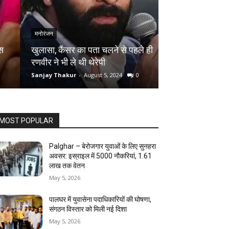
मनोरंजन
मनोरंजन
खुलासा, कैंसर का पता चलने से पहले ही
तुर्की के शूटर ने 
रणवीर ने भी ले थी थेरेपी
आदिल हुसैन को मि
Sanjay Thakur
-
August 5, 2024
0
Sanjay Thakur
-
Au
MOST POPULAR
Palghar – बेरोजगार युवाओं के लिए सुनहरा
अवसर: इस्राइल में 5000 नौकरियां, ₹1.61
लाख तक वेतन
May 5, 2026
पालघर में युवासेना पदाधिकारियों की घोषणा,
संगठन विस्तार को मिली नई दिशा
May 5, 2026