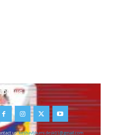
BOUT US
ntact us:
keshavbhumi.desk01@gmail.com