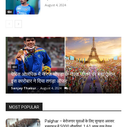
August 4, 2024
खेल
खेल
पेरिस ओलंपिक में नीरज चोपड़ा के गोल्ड जीतने पर बड़ा ऐलान,
च
इस कारोबार ने दिया तगड़ा ऑफर
क
Sanjay Thakur
-
August 4, 2024
0
S
MOST POPULAR
Palghar – बेरोजगार युवाओं के लिए सुनहरा अवसर:
इस्राइल में 5000 नौकरियां, ₹1.61 लाख तक वेतन