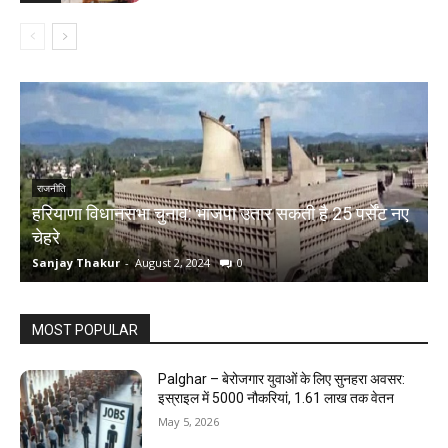
राजनीति
हरियाणा विधानसभा चुनाव: भाजपा उतार सकती है 25 पर्सेंट नए
चेहरे
म
Sanjay Thakur
-
August 2, 2024
0
S
MOST POPULAR
Palghar – बेरोजगार युवाओं के लिए सुनहरा अवसर:
इस्राइल में 5000 नौकरियां, ₹1.61 लाख तक वेतन
May 5, 2026