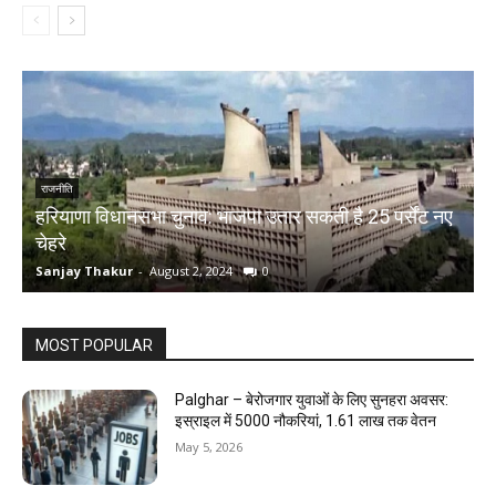
राजनीति
हरियाणा विधानसभा चुनाव: भाजपा उतार सकती है 25 पर्सेंट नए
चेहरे
म
Sanjay Thakur
-
August 2, 2024
0
S
MOST POPULAR
Palghar – बेरोजगार युवाओं के लिए सुनहरा अवसर:
इस्राइल में 5000 नौकरियां, ₹1.61 लाख तक वेतन
May 5, 2026