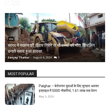
राज्य
सागर में मकान की दीवार गिरने से नौ बच्चों की मौत, शिवलिंग
र
बनाते समय हुआ हादसा
ऋ
Sanjay Thakur
-
August 4, 2024
0
S
MOST POPULAR
Palghar – बेरोजगार युवाओं के लिए सुनहरा अवसर:
इस्राइल में 5000 नौकरियां, ₹1.61 लाख तक वेतन
May 5, 2026