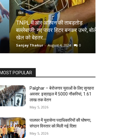
खेल
खेल
TNPL में आर अश्विन की ताबड़तोड़
पेरिस ओलंपिक में 
बल्‍लेबाजी: नए पावर हिटर बनकर उभरे, बोले-
पर बड़ा ऐलान, इस 
खेल को बेहतर…
ऑफर
Sanjay Thakur
-
August 4, 2024
0
Sanjay Thakur
-
Au
MOST POPULAR
Palghar – बेरोजगार युवाओं के लिए सुनहरा
अवसर: इस्राइल में 5000 नौकरियां, ₹1.61
लाख तक वेतन
May 5, 2026
पालघर में युवासेना पदाधिकारियों की घोषणा,
संगठन विस्तार को मिली नई दिशा
May 5, 2026