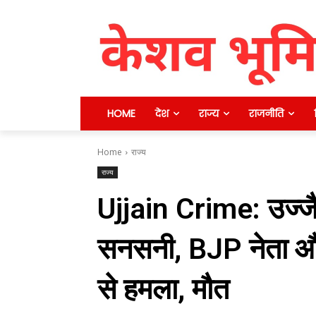
HOME
देश
राज्य
राजनीति
Home
राज्य
राज्य
Ujjain Crime: उज्जैन
सनसनी, BJP नेता और 
से हमला, मौत