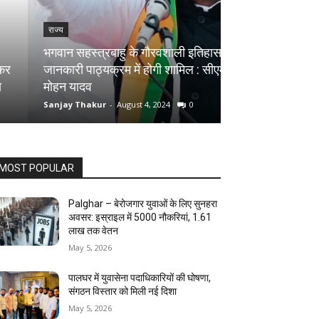
राज्य
राज्य
भगवान सहस्त्रबाहु के गौरवशाली इतिहास की
जानकारी पाठ्यक्रम में होगी शामिल : सीएम
सागर में मकान की द
मोहन यादव
मौत, शिवलिंग बना
Sanjay Thakur
-
August 4, 2024
0
Sanjay Thakur
-
Au
MOST POPULAR
Palghar – बेरोजगार युवाओं के लिए सुनहरा
अवसर: इस्राइल में 5000 नौकरियां, ₹1.61
लाख तक वेतन
May 5, 2026
पालघर में युवासेना पदाधिकारियों की घोषणा,
संगठन विस्तार को मिली नई दिशा
May 5, 2026