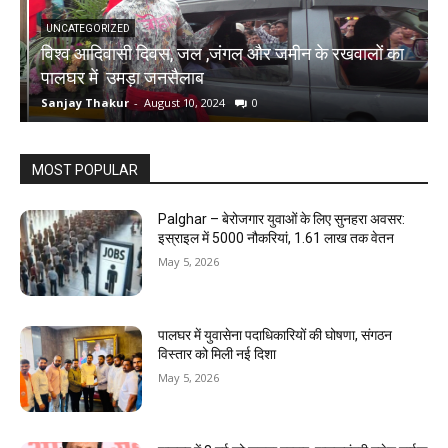
UNCATEGORIZED
विश्व आदिवासी दिवस, जल ,जंगल और जमीन के रखवालों का
च
पालघर में उमड़ा जनसैलाब
र
Sanjay Thakur
-
August 10, 2024
0
S
MOST POPULAR
Palghar – बेरोजगार युवाओं के लिए सुनहरा अवसर:
इस्राइल में 5000 नौकरियां, ₹1.61 लाख तक वेतन
May 5, 2026
पालघर में युवासेना पदाधिकारियों की घोषणा, संगठन
विस्तार को मिली नई दिशा
May 5, 2026