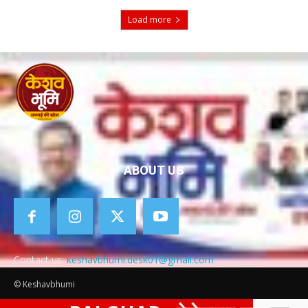
Load more
ABOUT US
Contact us:
keshavbhumi.desk01@gmail.com
© Keshavbhumi