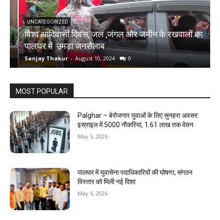
UNCATEGORIZED
विश्व आदिवासी दिवस, जल ,जंगल और जमीन के रखवालों का
च
पालघर में उमड़ा जनसैलाब
र
Sanjay Thakur
-
August 10, 2024
0
S
MOST POPULAR
Palghar – बेरोजगार युवाओं के लिए सुनहरा अवसर:
इस्राइल में 5000 नौकरियां, ₹1.61 लाख तक वेतन
May 5, 2026
पालघर में युवासेना पदाधिकारियों की घोषणा, संगठन
विस्तार को मिली नई दिशा
May 5, 2026