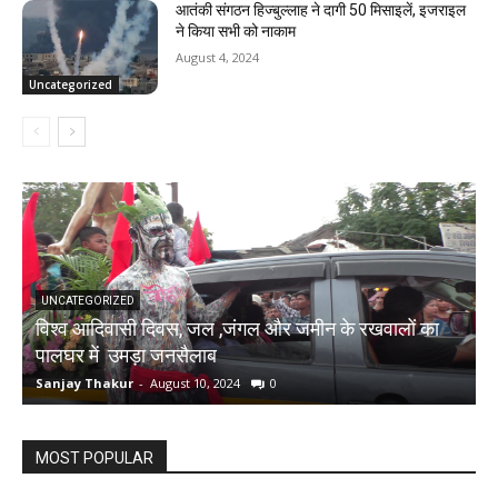
आतंकी संगठन हिज्बुल्लाह ने दागी 50 मिसाइलें, इजराइल
ने किया सभी को नाकाम
August 4, 2024
Uncategorized
UNCATEGORIZED
विश्व आदिवासी दिवस, जल ,जंगल और जमीन के रखवालों का
च
पालघर में उमड़ा जनसैलाब
र
Sanjay Thakur
-
August 10, 2024
0
S
MOST POPULAR